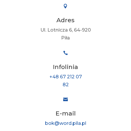

Adres
Ul. Lotnicza 6,
64-920
Piła

Infolinia
+48 67 212 07
82

E-mail
bok@word.pila.pl